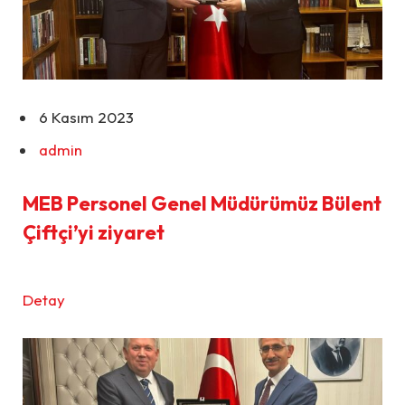
6 Kasım 2023
admin
MEB Personel Genel Müdürümüz Bülent
Çiftçi’yi ziyaret
Detay