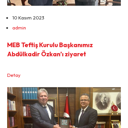
10 Kasım 2023
admin
MEB Teftiş Kurulu Başkanımız
Abdülkadir Özkan’ı ziyaret
Detay