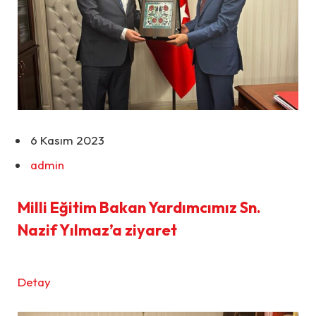
6 Kasım 2023
admin
Milli Eğitim Bakan Yardımcımız Sn.
Nazif Yılmaz’a ziyaret
Detay