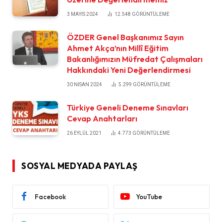
3 MAYIS 2024
12.548
GÖRÜNTÜLEME
ÖZDER Genel Başkanımız Sayın
Ahmet Akça’nın Millî Eğitim
Bakanlığımızın Müfredat Çalışmaları
Hakkındaki Yeni Değerlendirmesi
30 NISAN 2024
5.299
GÖRÜNTÜLEME
Türkiye Geneli Deneme Sınavları
Cevap Anahtarları
26 EYLÜL 2021
4.773
GÖRÜNTÜLEME
SOSYAL MEDYADA PAYLAŞ
Facebook
YouTube