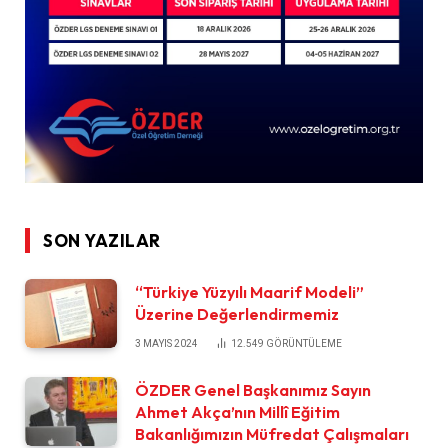
SON YAZILAR
“Türkiye Yüzyılı Maarif Modeli”
Üzerine Değerlendirmemiz
3 MAYIS 2024
12.549
GÖRÜNTÜLEME
ÖZDER Genel Başkanımız Sayın
Ahmet Akça’nın Millî Eğitim
Bakanlığımızın Müfredat Çalışmaları