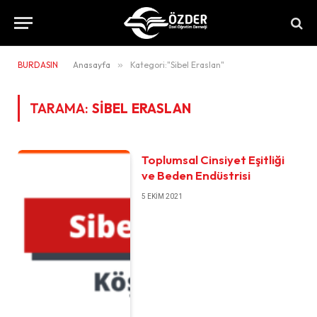
BURDASIN
Anasayfa
»
Kategori:"Sibel Eraslan"
TARAMA:
SIBEL ERASLAN
Toplumsal Cinsiyet Eşitliği
ve Beden Endüstrisi
5 EKIM 2021