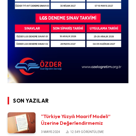
SON YAZILAR
“Türkiye Yüzyılı Maarif Modeli”
Üzerine Değerlendirmemiz
3 MAYIS 2024
12.549
GÖRÜNTÜLEME