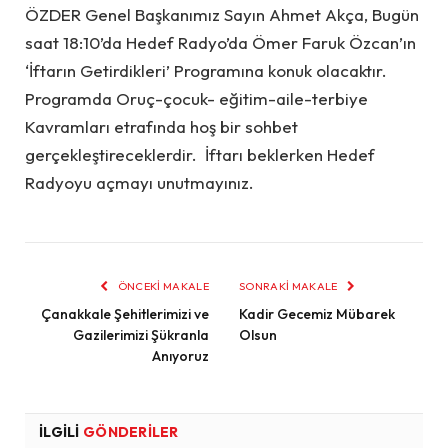
ÖZDER Genel Başkanımız Sayın Ahmet Akça, Bugün
saat 18:10’da Hedef Radyo’da Ömer Faruk Özcan’ın
‘İftarın Getirdikleri’ Programına konuk olacaktır.
Programda Oruç-çocuk- eğitim-aile-terbiye
Kavramları etrafında hoş bir sohbet
gerçekleştireceklerdir. İftarı beklerken Hedef
Radyoyu açmayı unutmayınız.
ÖNCEKI MAKALE
SONRAKI MAKALE
Çanakkale Şehitlerimizi ve
Kadir Gecemiz Mübarek
Gazilerimizi Şükranla
Olsun
Anıyoruz
İLGILI
GÖNDERILER