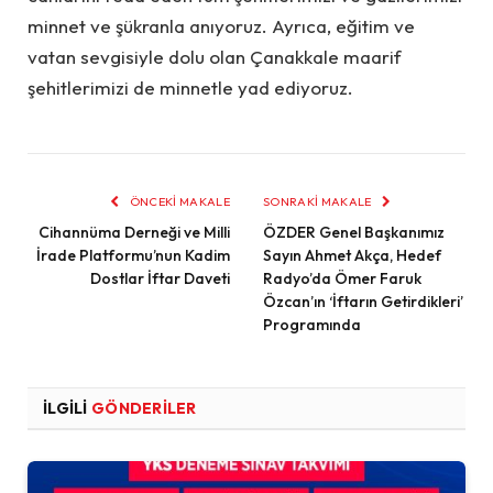
minnet ve şükranla anıyoruz. Ayrıca, eğitim ve
vatan sevgisiyle dolu olan Çanakkale maarif
şehitlerimizi de minnetle yad ediyoruz.
ÖNCEKI MAKALE
SONRAKI MAKALE
Cihannüma Derneği ve Milli
ÖZDER Genel Başkanımız
İrade Platformu’nun Kadim
Sayın Ahmet Akça, Hedef
Dostlar İftar Daveti
Radyo’da Ömer Faruk
Özcan’ın ‘İftarın Getirdikleri’
Programında
İLGILI
GÖNDERILER