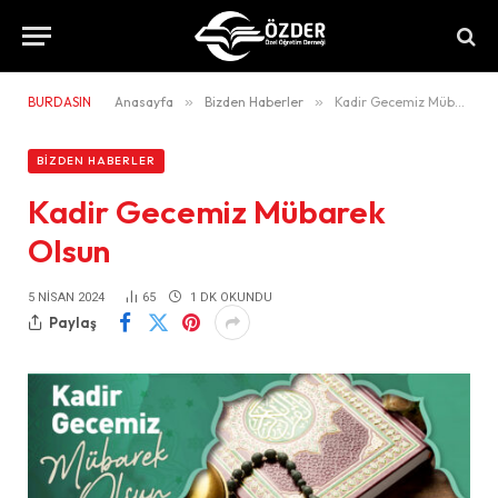
BURDASIN
Anasayfa
»
Bizden Haberler
»
Kadir Gecemiz Mübarek Olsun
BIZDEN HABERLER
Kadir Gecemiz Mübarek
Olsun
5 NISAN 2024
65
1 DK OKUNDU
Paylaş