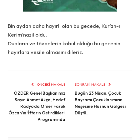
Bin aydan daha hayırlı olan bu gecede, Kur’an-ı
Kerim’nazil oldu.
Duaların ve tövbelerin kabul olduğu bu gecenin
hayırlara vesile olmasını dileriz.
ÖNCEKI MAKALE
SONRAKI MAKALE
ÖZDER Genel Başkanımız
Bugün 23 Nisan, Çocuk
Sayın Ahmet Akça, Hedef
Bayramı Çocuklarımızın
Radyo’da Ömer Faruk
Neşesine Hüznün Gölgesi
Özcan’ın ‘İftarın Getirdikleri’
Düştü…
Programında