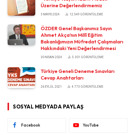
Üzerine Değerlendirmemiz
3 MAYIS 2024
12.549
GÖRÜNTÜLEME
ÖZDER Genel Başkanımız Sayın
Ahmet Akça’nın Millî Eğitim
Bakanlığımızın Müfredat Çalışmaları
Hakkındaki Yeni Değerlendirmesi
30 NISAN 2024
5.301
GÖRÜNTÜLEME
Türkiye Geneli Deneme Sınavları
Cevap Anahtarları
26 EYLÜL 2021
4.773
GÖRÜNTÜLEME
SOSYAL MEDYADA PAYLAŞ
Facebook
YouTube