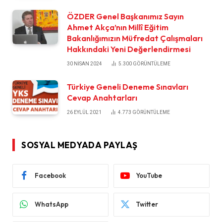
ÖZDER Genel Başkanımız Sayın
Ahmet Akça’nın Millî Eğitim
Bakanlığımızın Müfredat Çalışmaları
Hakkındaki Yeni Değerlendirmesi
30 NISAN 2024
5.300
GÖRÜNTÜLEME
Türkiye Geneli Deneme Sınavları
Cevap Anahtarları
26 EYLÜL 2021
4.773
GÖRÜNTÜLEME
SOSYAL MEDYADA PAYLAŞ
Facebook
YouTube
WhatsApp
Twitter