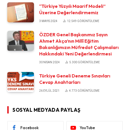
“Türkiye Yüzyılı Maarif Modeli”
Üzerine Değerlendirmemiz
3 MAYIS 2024
12.549
GÖRÜNTÜLEME
ÖZDER Genel Başkanımız Sayın
Ahmet Akça’nın Millî Eğitim
Bakanlığımızın Müfredat Çalışmaları
Hakkındaki Yeni Değerlendirmesi
30 NISAN 2024
5.300
GÖRÜNTÜLEME
Türkiye Geneli Deneme Sınavları
Cevap Anahtarları
26 EYLÜL 2021
4.773
GÖRÜNTÜLEME
SOSYAL MEDYADA PAYLAŞ
Facebook
YouTube