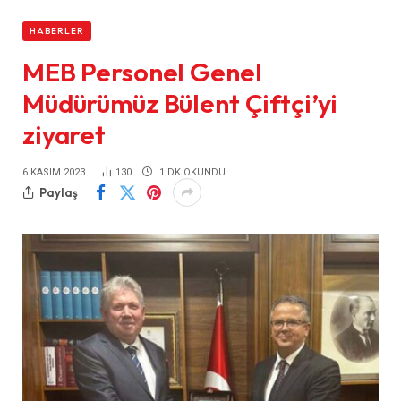
HABERLER
MEB Personel Genel
Müdürümüz Bülent Çiftçi’yi
ziyaret
6 KASIM 2023
130
1 DK OKUNDU
Paylaş