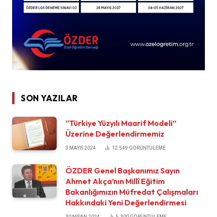
SON YAZILAR
“Türkiye Yüzyılı Maarif Modeli”
Üzerine Değerlendirmemiz
3 MAYIS 2024
12.549
GÖRÜNTÜLEME
ÖZDER Genel Başkanımız Sayın
Ahmet Akça’nın Millî Eğitim
Bakanlığımızın Müfredat Çalışmaları
Hakkındaki Yeni Değerlendirmesi
30 NISAN 2024
5.300
GÖRÜNTÜLEME