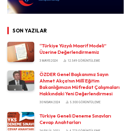
SON YAZILAR
“Türkiye Yüzyılı Maarif Modeli”
Üzerine Değerlendirmemiz
3 MAYIS 2024
12.549
GÖRÜNTÜLEME
ÖZDER Genel Başkanımız Sayın
Ahmet Akça’nın Millî Eğitim
Bakanlığımızın Müfredat Çalışmaları
Hakkındaki Yeni Değerlendirmesi
30 NISAN 2024
5.300
GÖRÜNTÜLEME
Türkiye Geneli Deneme Sınavları
Cevap Anahtarları
26 EYLÜL 2021
4.773
GÖRÜNTÜLEME