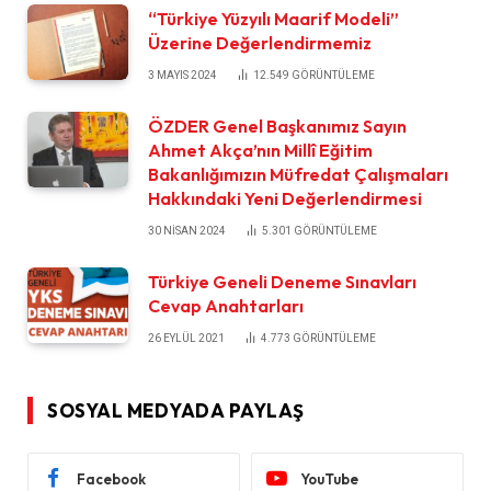
“Türkiye Yüzyılı Maarif Modeli”
Üzerine Değerlendirmemiz
3 MAYIS 2024
12.549
GÖRÜNTÜLEME
ÖZDER Genel Başkanımız Sayın
Ahmet Akça’nın Millî Eğitim
Bakanlığımızın Müfredat Çalışmaları
Hakkındaki Yeni Değerlendirmesi
30 NISAN 2024
5.301
GÖRÜNTÜLEME
Türkiye Geneli Deneme Sınavları
Cevap Anahtarları
26 EYLÜL 2021
4.773
GÖRÜNTÜLEME
SOSYAL MEDYADA PAYLAŞ
Facebook
YouTube