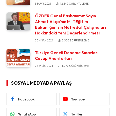
3 MAYIS 2024
12.549
GÖRÜNTÜLEME
ÖZDER Genel Başkanımız Sayın
Ahmet Akça’nın Millî Eğitim
Bakanlığımızın Müfredat Çalışmaları
Hakkındaki Yeni Değerlendirmesi
30 NISAN 2024
5.300
GÖRÜNTÜLEME
Türkiye Geneli Deneme Sınavları
Cevap Anahtarları
26 EYLÜL 2021
4.773
GÖRÜNTÜLEME
SOSYAL MEDYADA PAYLAŞ
Facebook
YouTube
WhatsApp
Twitter