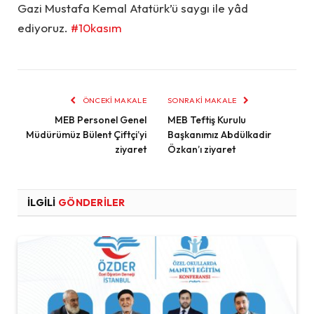
Gazi Mustafa Kemal Atatürk’ü saygı ile yâd
ediyoruz.
#10kasım
ÖNCEKI MAKALE
SONRAKI MAKALE
MEB Personel Genel
MEB Teftiş Kurulu
Müdürümüz Bülent Çiftçi’yi
Başkanımız Abdülkadir
ziyaret
Özkan’ı ziyaret
İLGILI
GÖNDERILER