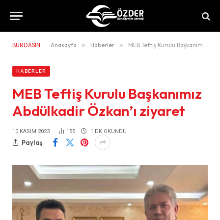
BURDASIN
Anasayfa
»
Haberler
»
MEB Teftiş Kurulu Başkanımız Abdülkadir Özkan’ı ziyaret
HABERLER
MEB Teftiş Kurulu Başkanımız
Abdülkadir Özkan’ı ziyaret
10 KASIM 2023
155
1 DK OKUNDU
Paylaş