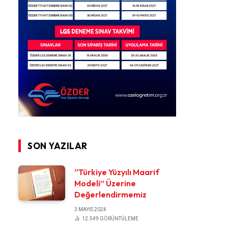
SON YAZILAR
“Türkiye Yüzyılı Maarif
Modeli” Üzerine
Değerlendirmemiz
3 MAYIS 2024
12.549
GÖRÜNTÜLEME