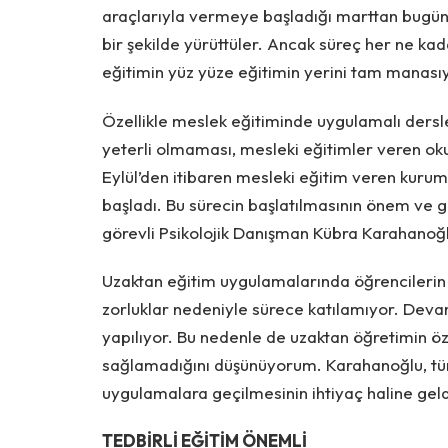
araçlarıyla vermeye başladığı marttan bugüne
bir şekilde yürüttüler. Ancak süreç her ne ka
eğitimin yüz yüze eğitimin yerini tam manası
Özellikle meslek eğitiminde uygulamalı dersl
yeterli olmaması, mesleki eğitimler veren okul
Eylül’den itibaren mesleki eğitim veren kurum
başladı. Bu sürecin başlatılmasının önem ve g
görevli Psikolojik Danışman Kübra Karahanoğl
Uzaktan eğitim uygulamalarında öğrencilerin 
zorluklar nedeniyle sürece katılamıyor. Dev
yapılıyor. Bu nedenle de uzaktan öğretimin öze
sağlamadığını düşünüyorum. Karahanoğlu, tü
uygulamalara geçilmesinin ihtiyaç haline geldiğ
TEDBİRLİ EĞİTİM ÖNEMLİ