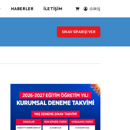
HABERLER
İLETIŞIM
GIRIŞ
alışveriş
sepeti
SINAV SIPARIŞI VER