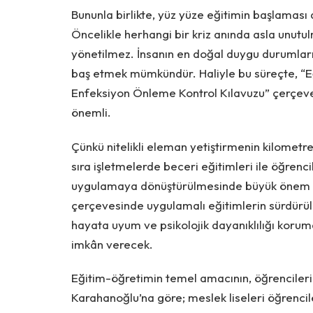
Bununla birlikte, yüz yüze eğitimin başlaması do
Öncelikle herhangi bir kriz anında asla unutul
yönetilmez. İnsanın en doğal duygu durumların
baş etmek mümkündür. Haliyle bu süreçte, “Eği
Enfeksiyon Önleme Kontrol Kılavuzu” çerçeves
önemli.
Çünkü nitelikli eleman yetiştirmenin kilometre 
sıra işletmelerde beceri eğitimleri ile öğrenc
uygulamaya dönüştürülmesinde büyük önem taş
çerçevesinde uygulamalı eğitimlerin sürdürül
hayata uyum ve psikolojik dayanıklılığı koru
imkân verecek.
Eğitim-öğretimin temel amacının, öğrencileri
Karahanoğlu’na göre; meslek liseleri öğrencil