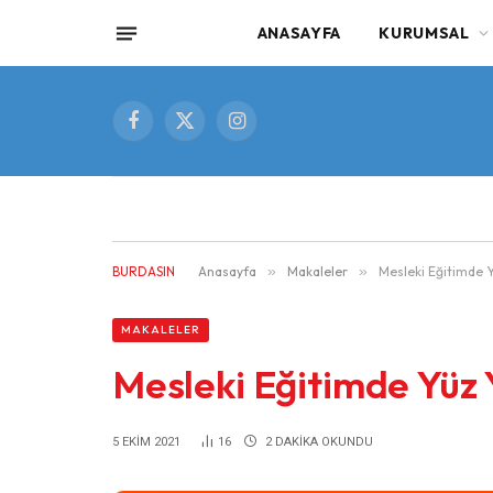
ANASAYFA
KURUMSAL
Facebook
X
Instagram
(Twitter)
BURDASIN
Anasayfa
»
Makaleler
»
Mesleki Eğitimde 
MAKALELER
Mesleki Eğitimde Yüz
5 EKIM 2021
16
2 DAKIKA OKUNDU