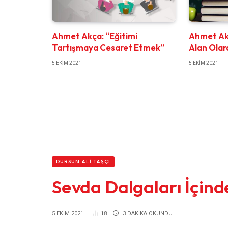
Ahmet Akça: “Eğitimi
Ahmet Akç
Tartışmaya Cesaret Etmek”
Alan Olar
5 EKIM 2021
5 EKIM 2021
DURSUN ALI TAŞÇI
Sevda Dalgaları İçin
5 EKIM 2021
18
3 DAKIKA OKUNDU