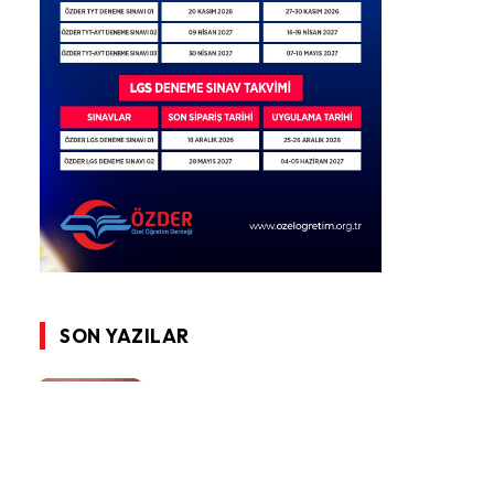
SON YAZILAR
“Türkiye Yüzyılı Maarif
Modeli” Üzerine
Değerlendirmemiz
3 MAYIS 2024
12.549
GÖRÜNTÜLEME