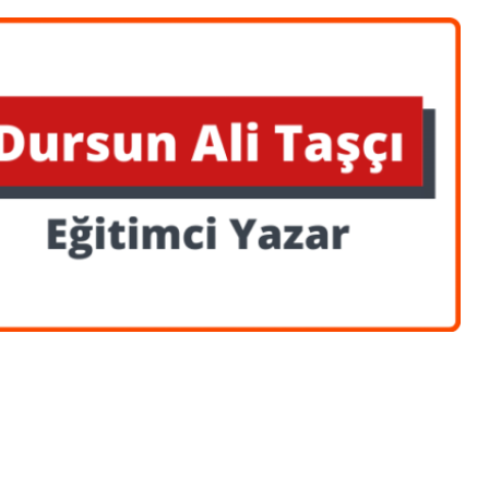
Yüzen Gençler
yahatlerimiz esnasında, özellikle genç insanlarımız