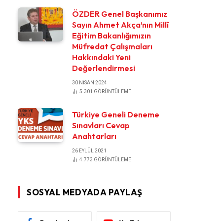
ÖZDER Genel Başkanımız
Sayın Ahmet Akça’nın Millî
Eğitim Bakanlığımızın
Müfredat Çalışmaları
Hakkındaki Yeni
Değerlendirmesi
30 NISAN 2024
5.301
GÖRÜNTÜLEME
Türkiye Geneli Deneme
Sınavları Cevap
Anahtarları
26 EYLÜL 2021
4.773
GÖRÜNTÜLEME
SOSYAL MEDYADA PAYLAŞ