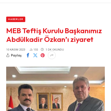
HABERLER
MEB Teftiş Kurulu Başkanımız
Abdülkadir Özkan’ı ziyaret
10 KASIM 2023
155
1 DK OKUNDU
Paylaş