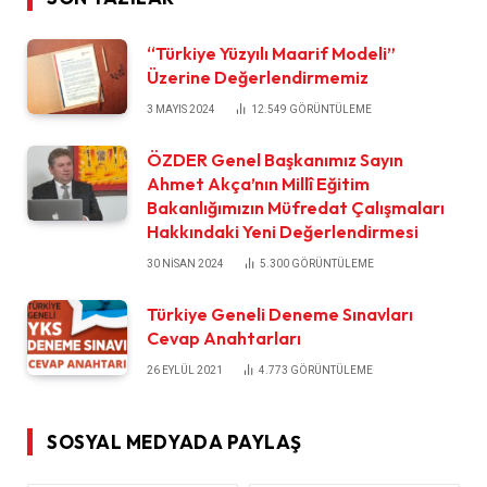
“Türkiye Yüzyılı Maarif Modeli”
Üzerine Değerlendirmemiz
3 MAYIS 2024
12.549
GÖRÜNTÜLEME
ÖZDER Genel Başkanımız Sayın
Ahmet Akça’nın Millî Eğitim
Bakanlığımızın Müfredat Çalışmaları
Hakkındaki Yeni Değerlendirmesi
30 NISAN 2024
5.300
GÖRÜNTÜLEME
Türkiye Geneli Deneme Sınavları
Cevap Anahtarları
26 EYLÜL 2021
4.773
GÖRÜNTÜLEME
SOSYAL MEDYADA PAYLAŞ