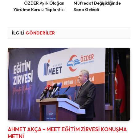
ÖZDER Aylık Olağan
Müfredat Değişikliğinde
Yürütme Kurulu Toplantısı
Sona Gelindi
İLGILI
GÖNDERILER
AHMET AKÇA – MEET EĞİTİM ZİRVESİ KONUŞMA
METNİ