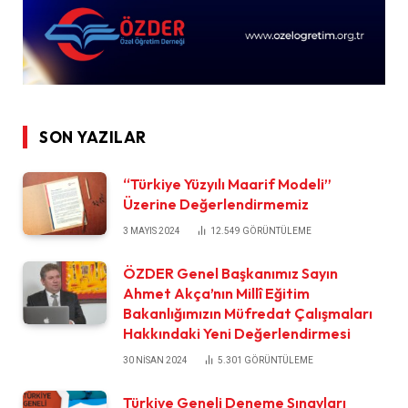
SON YAZILAR
“Türkiye Yüzyılı Maarif Modeli”
Üzerine Değerlendirmemiz
3 MAYIS 2024
12.549
GÖRÜNTÜLEME
ÖZDER Genel Başkanımız Sayın
Ahmet Akça’nın Millî Eğitim
Bakanlığımızın Müfredat Çalışmaları
Hakkındaki Yeni Değerlendirmesi
30 NISAN 2024
5.301
GÖRÜNTÜLEME
Türkiye Geneli Deneme Sınavları