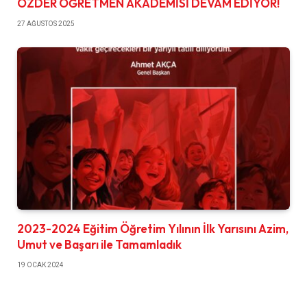
ÖZDER ÖĞRETMEN AKADEMİSİ DEVAM EDİYOR!
27 AĞUSTOS 2025
2023-2024 Eğitim Öğretim Yılının İlk Yarısını Azim,
Umut ve Başarı ile Tamamladık
19 OCAK 2024