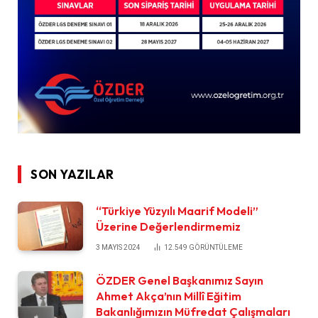
SON YAZILAR
“Türkiye Yüzyılı Maarif Modeli”
Üzerine Değerlendirmemiz
3 MAYIS 2024
12.549
GÖRÜNTÜLEME
ÖZDER Genel Başkanımız Sayın
Ahmet Akça’nın Millî Eğitim
Bakanlığımızın Müfredat Çalışmaları