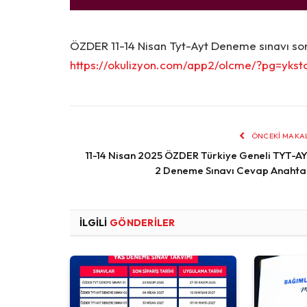
ÖZDER 11-14 Nisan Tyt-Ayt Deneme sınavı sonu
https://okulizyon.com/app2/olcme/?pg=yksto
ÖNCEKI MAKA
11-14 Nisan 2025 ÖZDER Türkiye Geneli TYT-A
2 Deneme Sınavı Cevap Anahta
İLGILI
GÖNDERILER