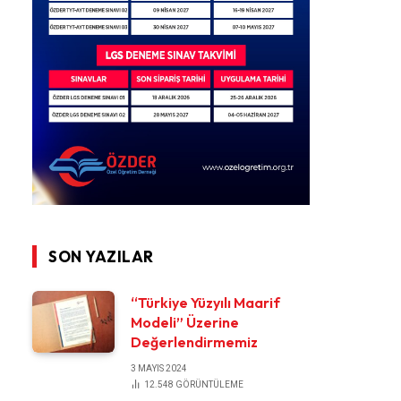
SON YAZILAR
“Türkiye Yüzyılı Maarif
Modeli” Üzerine
Değerlendirmemiz
3 MAYIS 2024
12.548
GÖRÜNTÜLEME