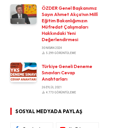
ÖZDER Genel Başkanımız
Sayın Ahmet Akça’nın Millî
Eğitim Bakanlığımızın
Müfredat Çalışmaları
Hakkındaki Yeni
Değerlendirmesi
30 NISAN 2024
5.299
GÖRÜNTÜLEME
Türkiye Geneli Deneme
Sınavları Cevap
Anahtarları
26 EYLÜL 2021
4.773
GÖRÜNTÜLEME
SOSYAL MEDYADA PAYLAŞ