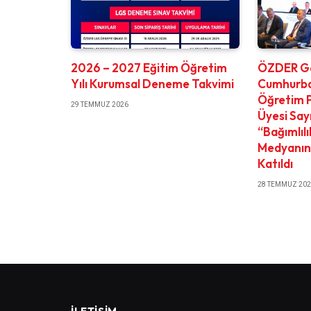
2026 – 2027 Eğitim Öğretim
ÖZDER Ge
Yılı Kurumsal Deneme Takvimi
Cumhurbaş
Öğretim P
29 TEMMUZ 2026
Üyesi Say
“Bağımlıl
Medyanın 
Katıldı
28 TEMMUZ 20