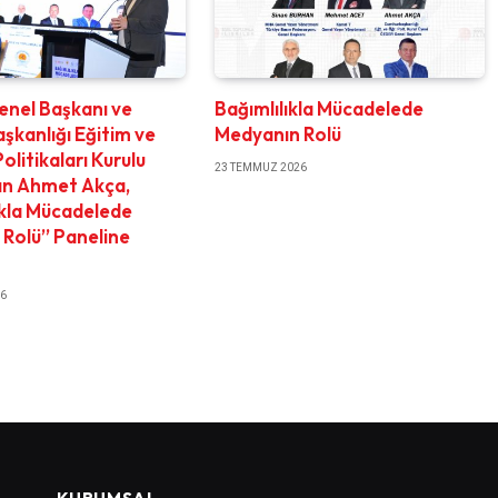
nel Başkanı ve
Bağımlılıkla Mücadelede
kanlığı Eğitim ve
Medyanın Rolü
olitikaları Kurulu
23 TEMMUZ 2026
ın Ahmet Akça,
ıkla Mücadelede
Rolü” Paneline
26