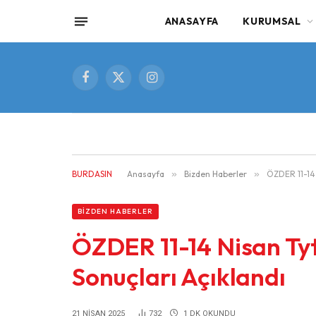
ANASAYFA
KURUMSAL
Facebook
X
Instagram
(Twitter)
BURDASIN
Anasayfa
»
Bizden Haberler
»
ÖZDER 11-14 
BIZDEN HABERLER
ÖZDER 11-14 Nisan Ty
Sonuçları Açıklandı
21 NISAN 2025
732
1 DK OKUNDU