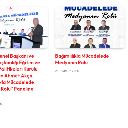
nel Başkanı ve
Bağımlılıkla Mücadelede
kanlığı Eğitim ve
Medyanın Rolü
olitikaları Kurulu
23 TEMMUZ 2026
ın Ahmet Akça,
ıkla Mücadelede
Rolü” Paneline
26