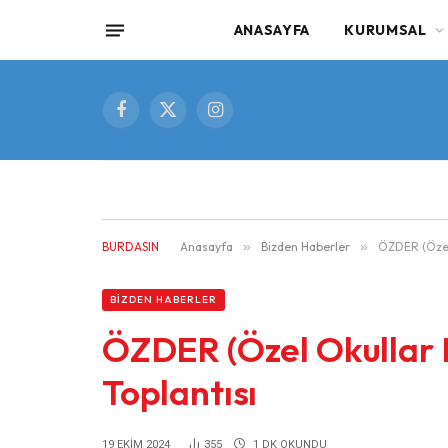
ANASAYFA
KURUMSAL
Facebook
X
Instagram
(Twitter)
BURDASIN
Anasayfa
»
Bizden Haberler
»
ÖZDER (Özel 
BIZDEN HABERLER
ÖZDER (Özel Okullar 
Toplantısı
19 EKIM 2024
355
1 DK OKUNDU