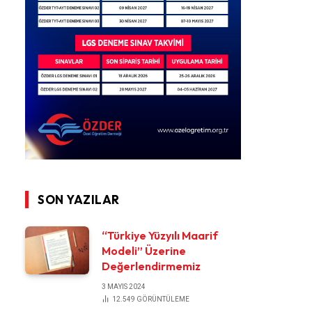
SON YAZILAR
“Türkiye Yüzyılı Maarif
Modeli” Üzerine
Değerlendirmemiz
3 MAYIS 2024
12.549
GÖRÜNTÜLEME