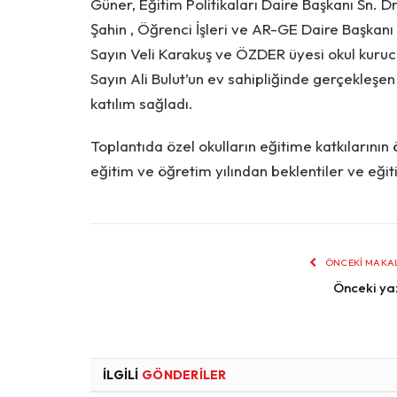
Güner, Eğitim Politikaları Daire Başkanı Sn. D
Şahin , Öğrenci İşleri ve AR-GE Daire Başkanı
Sayın Veli Karakuş ve ÖZDER üyesi okul kurucu
Sayın Ali Bulut’un ev sahipliğinde gerçekleşe
katılım sağladı.
Toplantıda özel okulların eğitime katkılarını
eğitim ve öğretim yılından beklentiler ve eği
ÖNCEKI MAKA
Önceki ya
İLGILI
GÖNDERILER