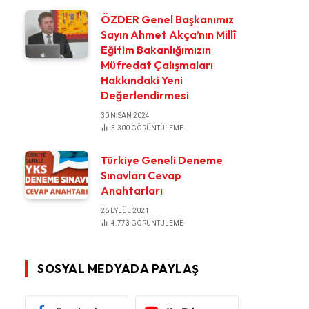
ÖZDER Genel Başkanımız
Sayın Ahmet Akça’nın Millî
Eğitim Bakanlığımızın
Müfredat Çalışmaları
Hakkındaki Yeni
Değerlendirmesi
30 NISAN 2024
5.300
GÖRÜNTÜLEME
Türkiye Geneli Deneme
Sınavları Cevap
Anahtarları
26 EYLÜL 2021
4.773
GÖRÜNTÜLEME
SOSYAL MEDYADA PAYLAŞ