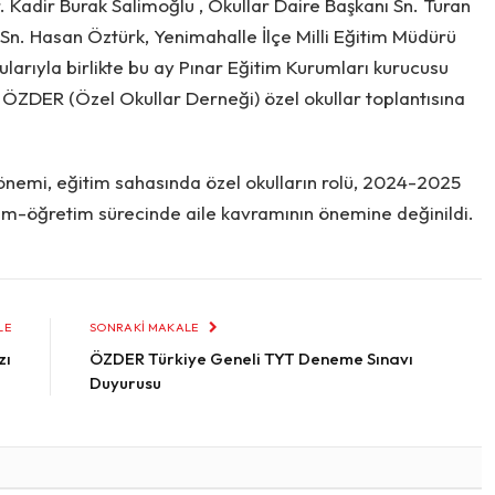
r. Kadir Burak Salimoğlu , Okullar Daire Başkanı Sn. Turan
 Sn. Hasan Öztürk, Yenimahalle İlçe Milli Eğitim Müdürü
larıyla birlikte bu ay Pınar Eğitim Kurumları kurucusu
n ÖZDER (Özel Okullar Derneği) özel okullar toplantısına
n önemi, eğitim sahasında özel okulların rolü, 2024-2025
tim-öğretim sürecinde aile kavramının önemine değinildi.
LE
SONRAKI MAKALE
zı
ÖZDER Türkiye Geneli TYT Deneme Sınavı
Duyurusu