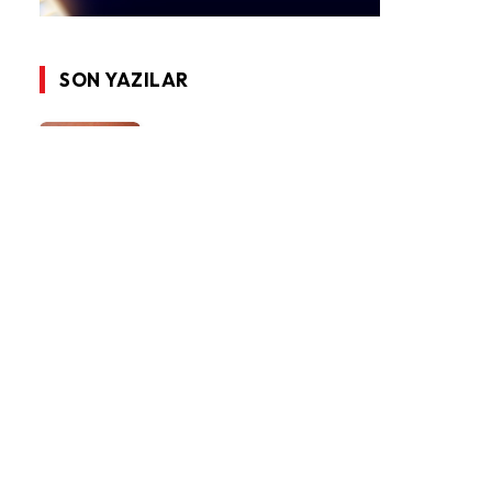
SON YAZILAR
“Türkiye Yüzyılı Maarif
Modeli” Üzerine
Değerlendirmemiz
3 MAYIS 2024
12.549
GÖRÜNTÜLEME
ÖZDER Genel Başkanımız
Sayın Ahmet Akça’nın Millî
Eğitim Bakanlığımızın
Müfredat Çalışmaları
Hakkındaki Yeni
Değerlendirmesi
30 NISAN 2024
5.300
GÖRÜNTÜLEME