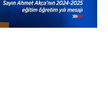
 ve ilerlemesinde stratejik sektörlerin başında
etkilenirler hem de çıktıları aracılığıyla toplumu
 ve teknolojik alt yapısını ihtiyaçlar doğrultusunda
bir biçimde kullanan ülkeler ekonomik ve sosyal alanlarda
şim süreci, pandemi dönemi de dikkate alındığında yeni ve
nlamda yeniden kurulmaktadır. Ülkeler peş peşe eğitim ve
ni fırsatlar getirdiği gibi iyi yönetilmediği takdirde
ı bir şekilde değişen ve dönüşen bu süreçte insani olgular,
aç duyulduğu aşikârdır. Eğitim süreçleri ise,