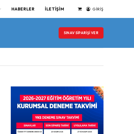
HABERLER
İLETIŞIM
GIRIŞ
alışveriş
sepeti
SINAV SIPARIŞI VER