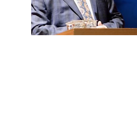
Eğitim; bir ülkenin her türlü gelişme, kalkınma
gelmektedir. Eğitim kurumları, toplumdan hem 
etkileme gücüne sahiptirler.
Eğitim sürecini doğru şekilde planlamış, fiziki
düzenlemiş ardından bunları etkin ve verimli 
da başarıyı yakalayabilmektedirler.
21. yüzyıl ile birlikte dünyada başlayan deği
çok hızlı bir dönüşüme girmiştir. Dünya bir a
yönetim reformları yapmaktadırlar. Değişim, ye
tehdit kaynağı da olabilmektedir. Ayrıca, hızl
erdem ve toplumsal duyarlılığa daha çok ihtiy